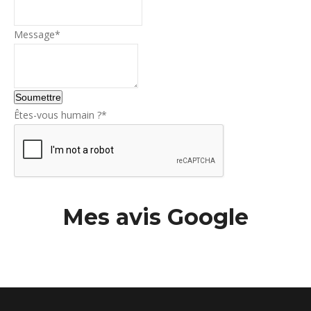
Business
Message
*
Email
*
Soumettre
Êtes-vous humain ?
*
Mes avis Google