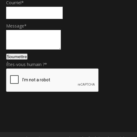
Courriel
*
Message
*
C
Soumettre
o
Êtes-vous humain ?
*
n
t
a
c
t
E
m
a
i