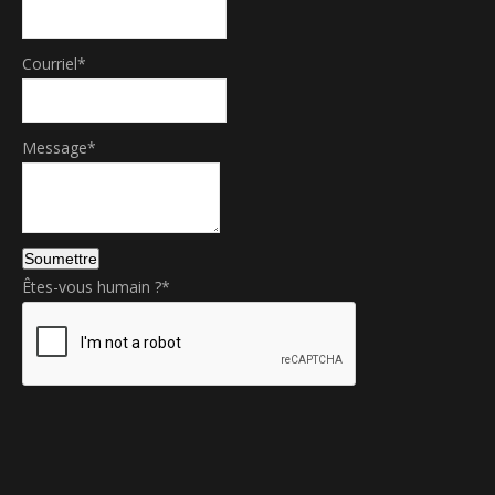
Courriel
*
Message
*
W
Soumettre
e
Êtes-vous humain ?
*
b
s
i
t
e
U
R