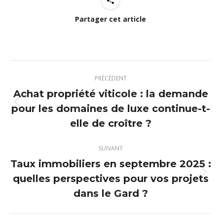
Partager cet article
Navigation
PRÉCÉDENT
article
Achat propriété viticole : la demande
pour les domaines de luxe continue-t-
Article
précédent
elle de croître ?
:
SUIVANT
Taux immobiliers en septembre 2025 :
quelles perspectives pour vos projets
Article
suivant
dans le Gard ?
: