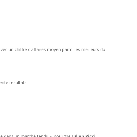
avec un chiffre d’affaires moyen parmi les meilleurs du
enté résultats.
ême dans un marché tendu », souligne
Julien Ricci,