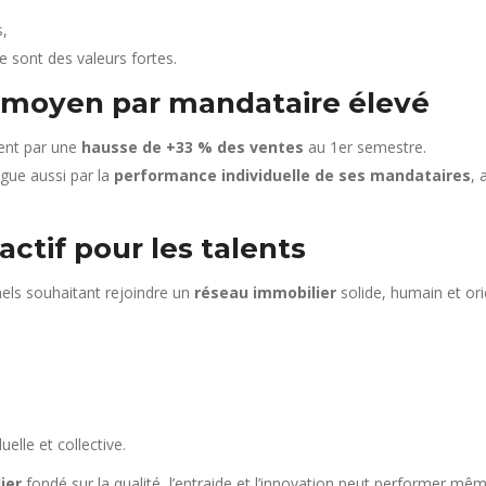
,
sont des valeurs fortes.
A moyen par mandataire élevé
ment par une
hausse de +33 % des ventes
au 1er semestre.
ngue aussi par la
performance individuelle de ses mandataires
, 
ctif pour les talents
nels souhaitant rejoindre un
réseau immobilier
solide, humain et ori
elle et collective.
ier
fondé sur la qualité, l’entraide et l’innovation peut performer m